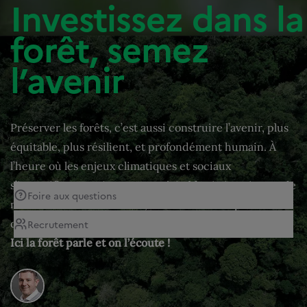
Investissez dans la
forêt, semez
l’avenir
Préserver les forêts, c’est aussi construire l’avenir, plus
équitable, plus résilient, et profondément humain. À
l’heure où les enjeux climatiques et sociaux
s’intensifient, ce site est une véritable vitrine vivante de
Foire aux questions
nos actions dans le monde, un outil de transparence et
d’engagement.
Recrutement
Ici la forêt parle et on l’écoute !