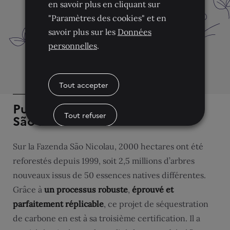
en savoir plus en cliquant sur
"Paramètres des cookies" et en
savoir plus sur les
Données
personnelles
.
Tout accepter
Puits de carbone sur la Fazenda
Tout refuser
São Nicolau
Sur la Fazenda São Nicolau, 2000 hectares ont été
Paramètres des cookies
reforestés depuis 1999, soit 2,5 millions d’arbres
nouveaux issus de 50 essences natives différentes.
Grâce à
un processus robuste
,
éprouvé et
parfaitement réplicable
, ce projet de séquestration
de carbone en est à sa troisième certification. Il a