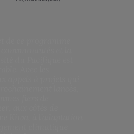
ct de ce programme
s communautés et la
sité du Pacifique est
able. Avec les
x appels à projets qui
prochainement lancés,
mmes fiers de
er, aux côtés de
tive Kiwa, à l’adaptation
gement climatique