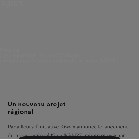
région.”
 Muavesi
gionale par intérim pour l’Océanie
ationale pour la conservation de la nature (UICN)
Un nouveau projet
régional
Par ailleurs, l’Initiative Kiwa a annoncé le lancement
du projet régional Kiwa INSPIRE, mis en œuvre par