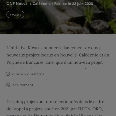
ONF Nouvelle Calédonie • Publiée le 22 juin 2023
PROJETS
L’Initiative Kiwa a annoncé le lancement de cinq
nouveaux projets locaux en Nouvelle-Calédonie et en
Polynésie française, ainsi que d’un nouveau projet
régional, renforçant son engagement en faveur de
Foire aux questions
l’adaptation au changement climatique et de la
protection de la biodiversité dans le Pacifique.
Recrutement
Ces cinq projets ont été sélectionnés dans le cadre
de l’appel à projets lancé en 2021 par l’UICN-ORO,