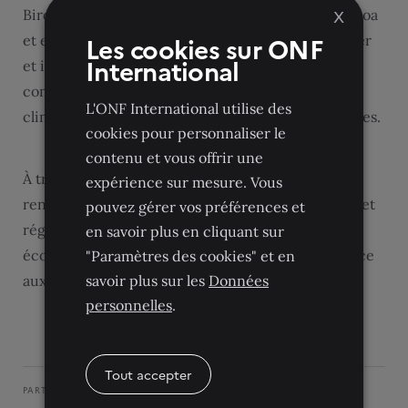
BirdLife International aux Fidji, aux Palaos, au Samoa
X
Les cookies sur ONF
et en Polynésie française. Ce projet vise à améliorer
International
et intégrer la gestion des espèces envahissantes
comme levier d’adaptation au changement
L'ONF International utilise des
climatique, dans les sites de biodiversité prioritaires.
cookies pour personnaliser le
contenu et vous offrir une
À travers ces nouveaux projets, l’Initiative Kiwa
expérience sur mesure. Vous
renforce son action en faveur de solutions locales et
pouvez gérer vos préférences et
régionales contribuant à la résilience des
en savoir plus en cliquant sur
écosystèmes et des communautés du Pacifique face
"Paramètres des cookies" et en
aux défis climatiques.
savoir plus sur les
Données
personnelles
.
Tout accepter
PARTAGER CET ARTICLE