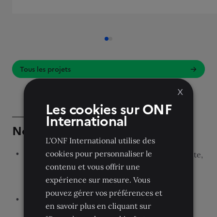
Tous les projets
X
Les cookies sur ONF
International
Nos domaines d’intervention
L'ONF International utilise des
cookies pour personnaliser le
Observation de la Terre multi-capteurs
(satellite,
contenu et vous offrir une
drone, radar, LIDAR) : analyse et suivi des
expérience sur mesure. Vous
dynamiques forestières à différentes échelles.
pouvez gérer vos préférences et
Intelligence artificielle appliquée aux forêts
:
en savoir plus en cliquant sur
détection automatique et analyse de la