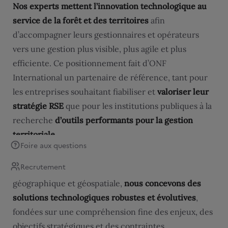
Nos experts mettent l’innovation technologique au
service de la forêt et des territoires
afin
d’accompagner leurs gestionnaires et opérateurs
vers une gestion plus visible, plus agile et plus
efficiente. Ce positionnement fait d’ONF
International un partenaire de référence, tant pour
les entreprises souhaitant fiabiliser et
valoriser leur
stratégie RSE
que pour les institutions publiques à la
recherche
d’outils performants pour la gestion
territoriale
.
Foire aux questions
Recrutement
Spécialistes de l’automatisation de l’analyse
géographique et géospatiale,
nous concevons des
solutions technologiques robustes et évolutives
,
fondées sur une compréhension fine des enjeux, des
objectifs stratégiques et des contraintes