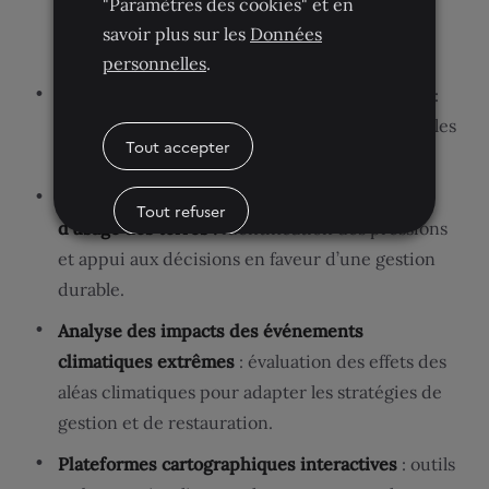
"Paramètres des cookies" et en
déforestation, de la dégradation et des
savoir plus sur les
Données
changements d’usage des terres.
personnelles
.
Cartographie stratégique et aide à la décision
:
cartes et indicateurs spatialisés pour orienter les
Tout accepter
politiques publiques et les projets forestiers.
Suivi de la déforestation et des changements
Tout refuser
d’usage des terres :
identification des pressions
et appui aux décisions en faveur d’une gestion
Paramètres des cookies
durable.
Analyse des impacts des événements
climatiques extrêmes
: évaluation des effets des
aléas climatiques pour adapter les stratégies de
gestion et de restauration.
Plateformes cartographiques interactives
: outils