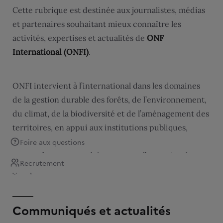
Cette rubrique est destinée aux journalistes, médias
et partenaires souhaitant mieux connaître les
activités, expertises et actualités de
ONF
International (ONFI)
.
ONFI intervient à l’international dans les domaines
de la gestion durable des forêts, de l’environnement,
du climat, de la biodiversité et de l’aménagement des
territoires, en appui aux institutions publiques,
organisations internationales, bailleurs de fonds et
Foire aux questions
acteurs locaux, en cohérence avec l’expertise du
Recrutement
groupe ONF.
Communiqués et actualités