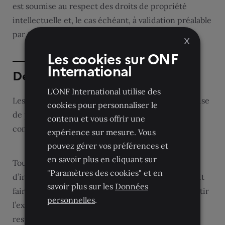
est soumise au respect des droits de propriété
intellectuelle et, le cas échéant, à validation préalable
par ONFI.
X
Les cookies sur ONF
International
Demandes médias et interviews
L'ONF International utilise des
Les demandes d’information, d’interview ou de prise
cookies pour personnaliser le
de parole doivent être adressées au service
contenu et vous offrir une
compétent de ONFI.
expérience sur mesure. Vous
pouvez gérer vos préférences et
en savoir plus en cliquant sur
Toute communication, publication ou diffusion
"Paramètres des cookies" et en
d’informations relatives à ONFI ou à ses projets doit
savoir plus sur les
Données
faire l’objet d’un échange préalable afin d’en garantir
personnelles
.
l’exactitude, la cohérence institutionnelle et le
respect des engagements contractuels et