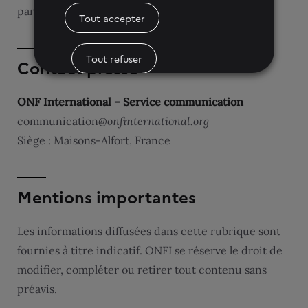
partenariaux.
Tout accepter
Tout refuser
Contact presse
ONF International – Service communication
Paramètres des cookies
communication
@onfinternational.org
Siège : Maisons‑Alfort, France
Mentions importantes
Les informations diffusées dans cette rubrique sont
fournies à titre indicatif. ONFI se réserve le droit de
modifier, compléter ou retirer tout contenu sans
préavis.