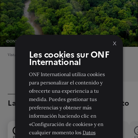
©ONF INTERNATIONAL
X
Les cookies sur ONF
Vista de la selva amazónica durante la misión sobre el terreno
International
ONF International utiliza cookies
para personalizar el contenido y
ofrecerte una experiencia a tu
medida. Puedes gestionar tus
Las fases principales del proyecto
preferencias y obtener más
información haciendo clic en
«Configuración de cookies» y en
1
2
cualquier momento los
Datos