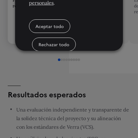
Fase de alcance y
Análisis metodológico y
E
personales
.
revisión bibliográfica
de cumplimiento
d
normativo
re
Aceptar todo
Rechazar todo
Condiciones de las Cookies
Resultados esperados
Una evaluación independiente y transparente de
la solidez técnica del proyecto y su alineación
con los estándares de Verra (VCS).