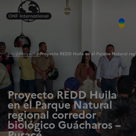
Inicio
Proyectos
Proyecto REDD Huila en el Parque Natural reg
Proyecto REDD Huila
en el Parque Natural
regional corredor
biológico Guácharos –
Puracé