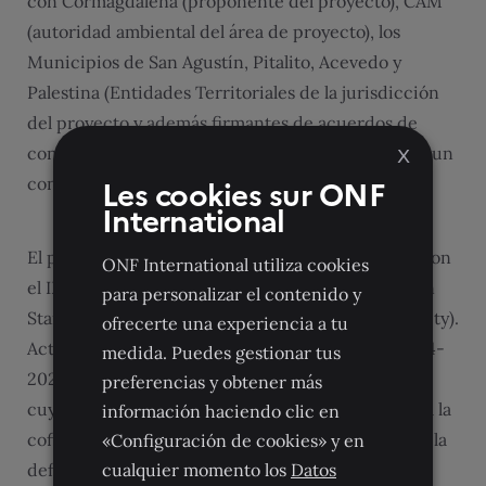
con Cormagdalena (proponente del proyecto), CAM
(autoridad ambiental del área de proyecto), los
Municipios de San Agustín, Pitalito, Acevedo y
Palestina (Entidades Territoriales de la jurisdicción
del proyecto y además firmantes de acuerdos de
conservación del mismo), para lo cual se suscribió un
X
Les cookies sur ONF
convenio entre las partes.
International
El proyecto está validado y registrado ante Verra con
ONF International utiliza cookies
el ID 1765 bajo los
estándares VCS
(Verified Carbon
para personalizar el contenido y
Standard) y
CCB
(Climate, Community & Biodiversity).
ofrecerte una experiencia a tu
Actualmente, finaliza su primera verificación (2014-
medida. Puedes gestionar tus
2020) para la generación de créditos de carbono,
preferencias y obtener más
cuyos ingresos se destinarán a los beneficiarios y a la
información haciendo clic en
cofinanciación del plan de inversiones para evitar la
«Configuración de cookies» y en
deforestación.
cualquier momento los
Datos